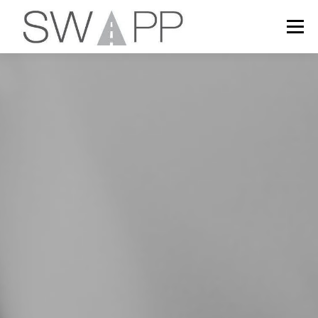
Zum Inhalt springen
Menü
WAS SWAPP KANN
SWAPP IN AKTION
SWAPP AUSPROBIEREN
ANFRAGE STELLEN
PREISE
DATENSCHUTZ
ENTWICKLERBEREICH